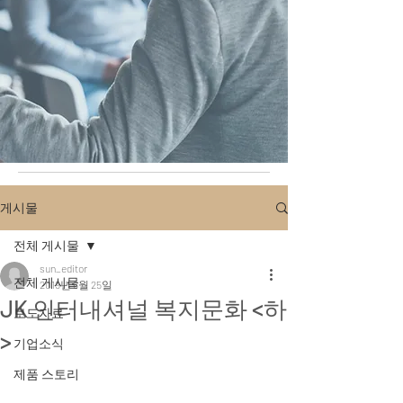
게시물
전체 게시물
sun_editor
전체 게시물
2019년 6월 25일
JK 인터내셔널 복지문화 <하
보도자료
>
기업소식
제품 스토리